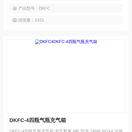
等都需要空压机的动力。我公司售后也很*，不管是上门保养还
产品型号：DKFC
是维修，目前售后体系较为成熟，这样为客户购买解决了后顾
之忧。
浏览量：2101
DKFC-4四瓶气瓶充气箱
DKFC-4四瓶气瓶充气箱 充气数量:4瓶 型号:TANK-BOX4 适用