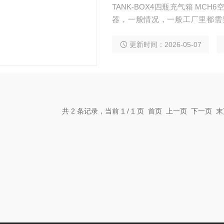
TANK-BOX4四瓶充气箱 MC
器，一般情况，一般工厂里都需
备。还有很多生活中也有需要空
压机的动力。我公司售后也很*，
更新时间：2026-05-07
样为客户购买解决了后顾之忧。
共 2 条记录，当前 1 / 1 页 首页 上一页 下一页