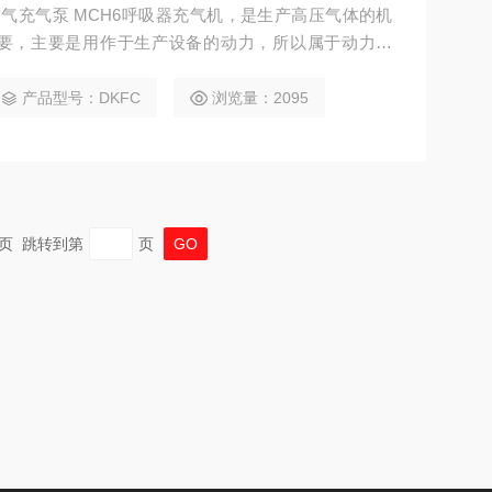
H6空气充气泵 MCH6呼吸器充气机，是生产高压气体的机
要，主要是用作于生产设备的动力，所以属于动力设
压机的情况，比如轮胎打气，游乐场的升降等都需要空
不管是上门保养还是维修，目前售后体系较为成熟，这
产品型号：DKFC
浏览量：2095
 末页 跳转到第
页