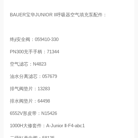
BAUER宝华JUNIOR II呼吸器空气填充泵配件：
终ji安全阀：059410-330
PN300充手手柄：71344
空气滤芯：N4823
油水分离滤芯：057679
排气阀垫片：13283
排水阀垫片：64498
6552V形皮带：N15426
1000H大修套件：A-Junior Ⅱ-F4-abc1
二级缸单向阀：58135