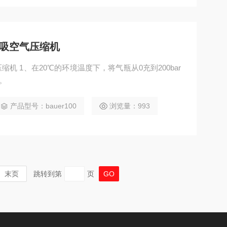
呼吸空气压缩机
到200bar
备。
产品型号：bauer100
浏览量：993
末页
跳转到第
页