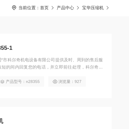
当前位置：
首页
产品中心
宝华压缩机
5-1
1 济宁市科尔奇机电设备有限公司提供及时、周到的售后服
在短的间内回复您的电话，并立即前往处理，科尔奇呼
填充泵、科尔奇配件、 科尔奇充填泵维修、检修、保
产品型号：n28355
浏览量：927
机