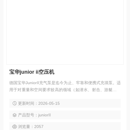
宝华junior ii空压机
德国宝华JuniorII充气泵是迄今为止、牢靠和便携式充填泵。适
用于对重量和空间要求较高的领域（如潜水、射击、游艇、轮
船、消防车）的理想选择，空气呼吸器充气泵经济的运行费用,
更新时间：2026-05-15
简易的维护、维修，意大利科尔奇充气泵将长年为您提供更高
质量的压缩空气。德国宝华进口品牌，返修率低，价格适中，
产品型号：juniorII
是正压式空气呼吸器充气经典产品 宝华junior ii空压机
浏览量：2057