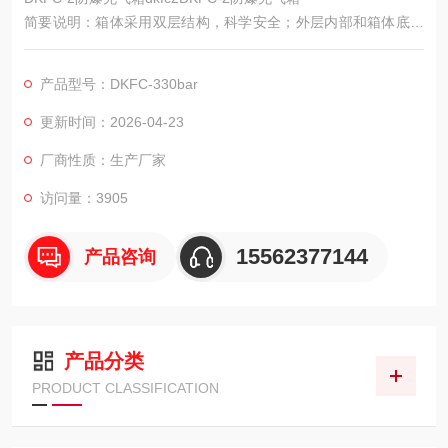
简要说明：箱体采用双层结构，科学安全；外层内部和箱体底部
的泄压孔，确保在气瓶爆破时，人员不受伤害；开门连锁、关门
自锁装置以及旋转结构的气瓶托架处处彰显人性化设计； 6.8L和
产品型号：DKFC-330bar
9L气瓶通用设计、节流阀及减压阀的布置更使得操作起来安全方
便，科学实用
更新时间：2026-04-23
厂商性质：生产厂家
访问量：3905
15562377144
产品咨询
产品分类
PRODUCT CLASSIFICATION