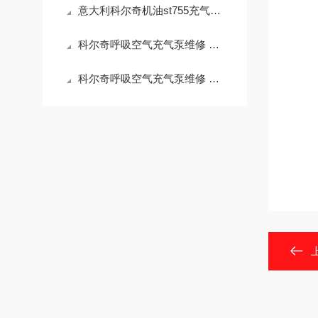
意大利科尔奇机油st755充气泵保养润滑油
科尔奇呼吸空气充气泵维修 ST755压缩机机油
科尔奇呼吸空气充气泵维修 ST755压缩机机油油位检查