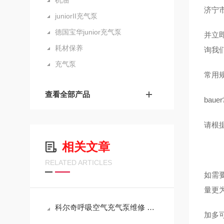
机油
济宁
juniorII充气泵
德国宝华junior充气泵
并立
耗材保养
询我
充气泵
常用规
查看全部产品
bau
请根
相关文章
RELATED ARTICLES
如需
量更
科尔奇呼吸空气充气泵维修 ST755机油油位检查
加多