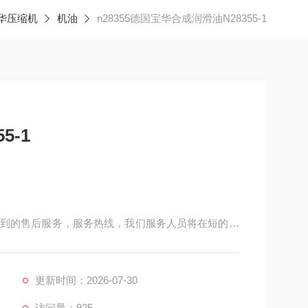
华压缩机
机油
n28355德国宝华合成润滑油N28355-1
5-1
到的售后服务，服务热线，我们服务人员将在短的间
吸空气压缩机、充气泵、充填泵、填充泵、科尔奇配
可咨询我们技术人员
更新时间：2026-07-30
访问量：925