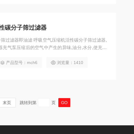
性碳分子筛过滤器
气压缩机活性碳分子筛过滤器,
器充气泵压缩后的空气中产生的异味,油分,水分,使充往
21的标准.
产品型号：mch6
浏览量：1410
末页
跳转到第
页