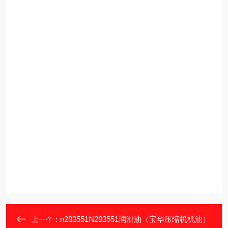
n283551N283551润滑油（宝华压缩机机油）
上一个：