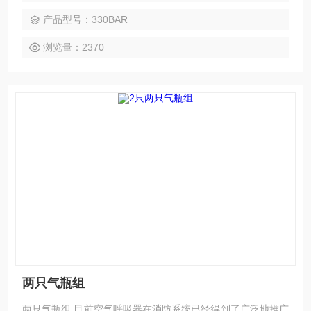
气时间，提高工作效率，同时也减少呼吸空气充填泵的频繁启
产品型号：330BAR
停，延长呼吸空气充填泵的使用寿命。两只气瓶组科尔奇
浏览量：2370
两只气瓶组
两只气瓶组 目前空气呼吸器在消防系统已经得到了广泛地推广