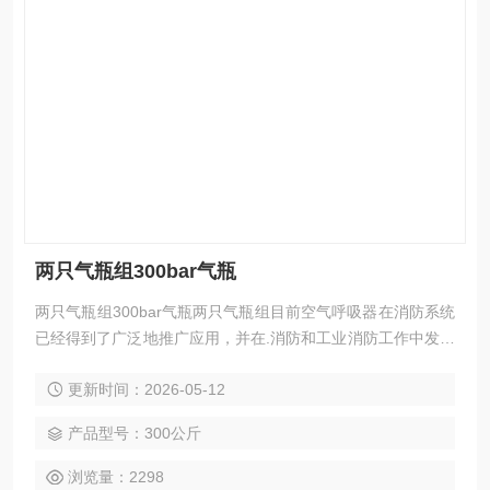
两只气瓶组300bar气瓶
两只气瓶组300bar气瓶两只气瓶组目前空气呼吸器在消防系统
已经得到了广泛地推广应用，并在.消防和工业消防工作中发挥
着越来越大的作用。空气呼吸器的使用频率越来越高，数量也
更新时间：2026-05-12
越来越多，空气呼吸器的充气、维护保养、检测和定期检验已
成为一个必须解决的问题。为了帮助消防和工业消防部门做好
产品型号：300公斤
这方面的工作，更好地发挥空气呼吸器在消防救灾中的作用
浏览量：2298