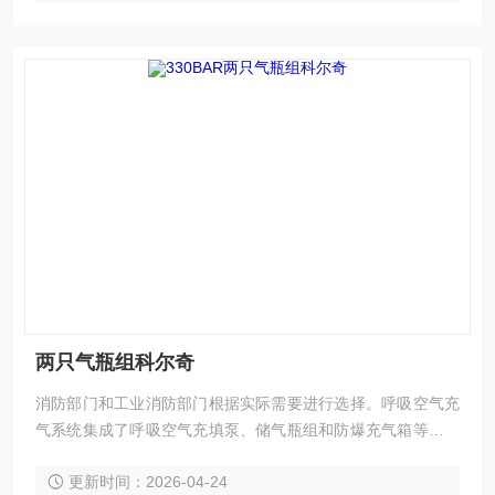
两只气瓶组科尔奇
消防部门和工业消防部门根据实际需要进行选择。呼吸空气充
气系统集成了呼吸空气充填泵、储气瓶组和防爆充气箱等主要
装置。储气瓶组作为呼吸空气充气系统中的重要组成部分，可
更新时间：2026-04-24
以储存的高压气体，为后端气源输出随时做气源储备，节省充