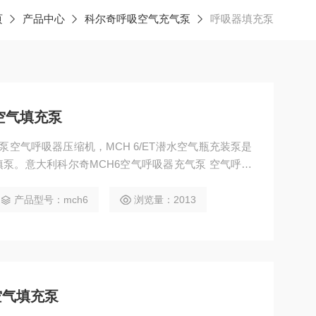
页
产品中心
科尔奇呼吸空气充气泵
呼吸器填充泵
M空气填充泵
压缩机，MCH 6/ET潜水空气瓶充装泵是
泵。意大利科尔奇MCH6空气呼吸器充气泵 空气呼吸
击、游艇、轮船、消防车）的理想选择，潜水空气瓶充
产品型号：mch6
浏览量：2013
空气填充泵