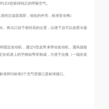
TRIPLEX您获得纯正的呼吸空气。
口，改进的过滤器底部，缩短的外壳，标准安全阀）
冷凝水。将出口设于相对高的位置，以便下边可以放置冷凝
轮和固定发动机，通过V型皮带来带动发动机，通风器散
定在机座上的手柄由弯管制成，方便于拉拽（一端在发
 标准和IS标准2个充气管接口是标准接口。