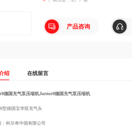
尺寸：66×36×42 （cm）
净重：46kg
产品咨询
介绍
在线留言
iorII德国充气泵压缩机
JuniorII德国充气泵压缩机
iorII型德国宝华双充气头
商：科尔奇中国有限公司