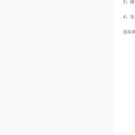
3）储
4）充
供应