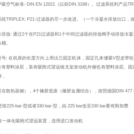
吸空气标准- DIN EN 12021（以前DIN 3188）。过滤系统利产品
统TRIPLEX: P21-过滤器的尽一步改进。（一个冷凝水排放出
水排放: 通过2个在P21过滤器和1个中间过滤器的排放阀手动排放
集桶。
型号: 在机座的长度方向上用法兰固定机体，固定孔来绷紧V型皮带
片有塑料涂层，装有吸附式望远镜支架发动机外侧也有塑料涂层。固
侧，
在散热器侧），4个橡胶底座（橡胶金属结合），按照德国DIN 477
货按225-bar-型或者330-bar-型，由 225 bar改至330 bar要有附加费
 配有一体化吸附式望远装置，选用进口发动机