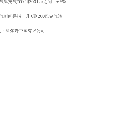
气罐充气在0 到200 bar之间，± 5%
气时间是指一升 0到200巴储气罐
商：科尔奇中国有限公司