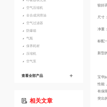
呼吸器填充泵
较好高压
空气压缩机
全合成润滑油
尺寸：6
空气过滤器
净重：
防爆箱
气瓶
标配一根
保养耗材
新型的
压缩机
空气泵
查看全部产品
宝华j
性能
有保
突出的
相关文章