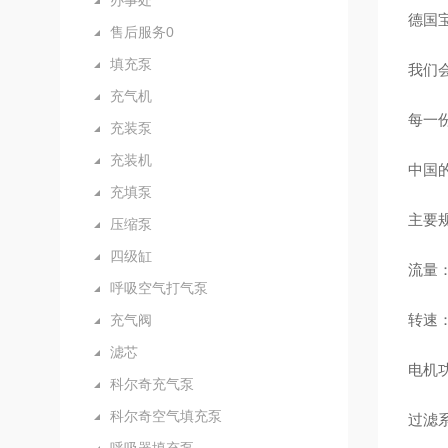
办事处
德国宝
售后服务0
填充泵
我们
充气机
每一
充装泵
充装机
中国
充填泵
主要
压缩泵
四级缸
流量：1
呼吸空气打气泵
转速：2
充气阀
滤芯
电机功
科尔奇充气泵
科尔奇空气填充泵
过滤系