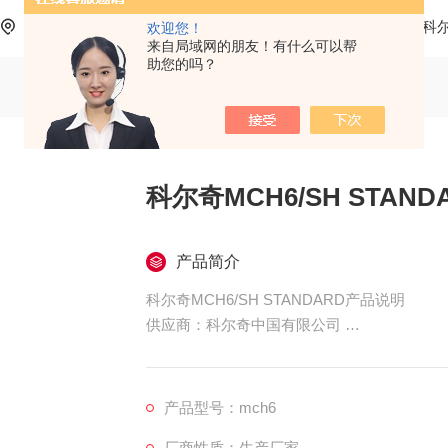
当前位置：
首页
产品中心
科尔奇呼吸空气充气泵
科
欢迎您！
来自局域网的朋友！有什么可以帮
助您的吗？
科尔奇MCH6/SH STAN
产品简介
科尔奇MCH6/SH STANDARD产品说明
供应商：科尔奇中国有限公司
MCH6/SH STANDAR小巧的移动式呼
松的放入小汽车后备箱内.压缩机采用四级压
滤器,产出的呼吸空气纯净无异味,符合欧盟EN1
产品型号：mch6
厂商性质：生产厂家