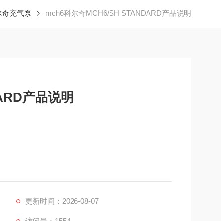
尔奇充气泵
mch6科尔奇MCH6/SH STANDARD产品说明
DARD产品说明
吸空气填充泵，具有目前市场上小巧体积轻的重量，可以轻
缩机压缩,具有高的压缩效率,采用活性碳分子筛过重过
2021标准
更新时间：2026-08-07
访问量：1554