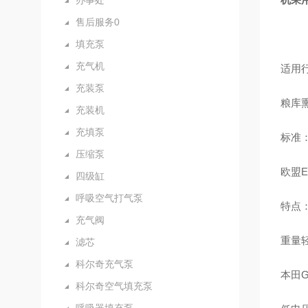
办事处
售后服务0
填充泵
充气机
适用
充装泵
粮库
充装机
充填泵
标准
压缩泵
欧盟EN
四级缸
呼吸空气打气泵
特点
充气阀
重量轻
滤芯
科尔奇充气泵
本田G
科尔奇空气填充泵