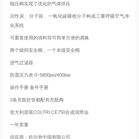
稳压阀实现了优化的气体供应
活性炭、分子筛、一氧化碳吸收分子构成三重呼吸空气净
化系统
可重复使用的填料筒可简单方便的调换
两个级间安全阀，一个末级安全阀
进气过滤器
防震压力表 0~5800psi/400bar
操作手册 备件手册
2条充瓶软管都配有充瓶阀
意大利原装COLTRI CE750合成润滑油
一年质量
供应商：科尔奇中国有限公司