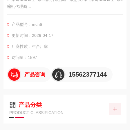
缩机代理商
供应商：科尔奇中国有限公司
我们会以优良的品质和服务来阁下员工的职业健康，安全环境和
产品型号：mch6
美好未来!
每一份产品，每一份放心"我们的庄严！“服务于安全！服务于健
更新时间：2026-04-17
康！"是我们的目标！我们将给您的员工提供的安全保护 。
厂商性质：生产厂家
中国的呼吸器压缩机-济宁科尔奇机电设备有限公司
访问量：1597
15562377144
产品咨询
产品分类
PRODUCT CLASSIFICATION