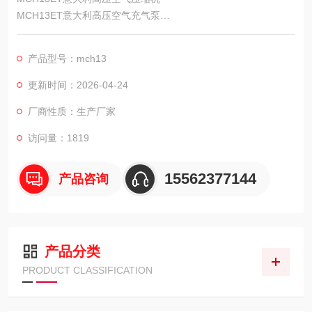
MCH13ET意大利高压空气充气泵
在火灾现场，有毒气体弥漫，特殊环境大气中含氧量不足，和没
有空气的场所，我们需要清洁且能够持续供气的呼吸空气压缩机
产品型号：mch13
为生命提供续供气。
更新时间：2026-04-24
厂商性质：生产厂家
访问量：1819
15562377144
产品咨询
产品分类
PRODUCT CLASSIFICATION