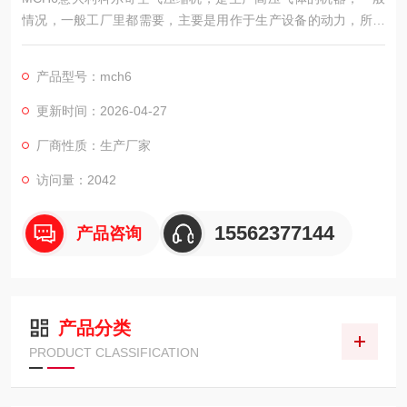
情况，一般工厂里都需要，主要是用作于生产设备的动力，所以
属于动力设备。还有很多生活中也有需要空压机的情况，比如轮
胎打气，游乐场的升降等都需要空压机的动力。我公司售后也很
产品型号：mch6
*，不管是上门保养还是维修，目前售后体系较为成熟，这样为客
户购买解决了后顾之忧。
更新时间：2026-04-27
厂商性质：生产厂家
访问量：2042
15562377144
产品咨询
产品分类
PRODUCT CLASSIFICATION