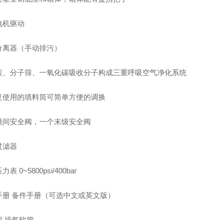
电机驱动
分离器（手动排污）
炭、分子筛、一氧化碳吸收分子构成三重呼吸空气净化系统
复使用的填料筒可简单方便的调换
级间安全阀，一个末级安全阀
过滤器
表 0~5800psi/400bar
手册 备件手册（可选中文或英文版）
阀 排气软管