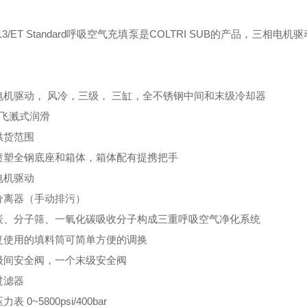
：
13/ET Standard呼吸空气充填泵是COLTRI SUB的产品，
电机驱动， 风冷，三级， 三缸，全不锈钢中间和末级冷却器
 飞溅式润滑
供货范围
喷塑全钢底座和箱体，箱体配有提携把手
电机驱动
分离器（手动排污）
炭、分子筛、一氧化碳吸收分子构成三重呼吸空气净化系统
复使用的填料筒可简单方便的调换
级间安全阀，一个末级安全阀
过滤器
表 0~5800psi/400bar