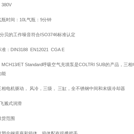
380V
瓶时间：10L气瓶：9分钟
7分贝的工作噪音符合ISO3746标准认定
：DIN3188 EN12021 CGA E
MCH13/ET Standard呼吸空气充填泵是COLTRI SUB的
功能
三相电机驱动， 风冷，三级， 三缸，全不锈钢中间和末级冷却器
 飞溅式润滑
供货范围
喷塑全钢底座和箱体，箱体配有提携把手