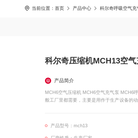
当前位置：
首页
产品中心
科尔奇呼吸空气充
科尔奇压缩机MCH13空
产品简介
MCH6空气压缩机 MCH6空气充气泵 MC
般工厂里都需要，主要是用作于生产设备的动
压机的情况，比如轮胎打气，游乐场的升降等
是维修，目前售后体系较为成熟，这样为客户
气泵
产品型号：mch13
厂商性质：生产厂家