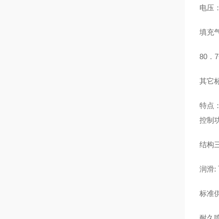
电压：
填充气
80．
其它标准
特点：
控制
结构
润滑:
标准
耐久