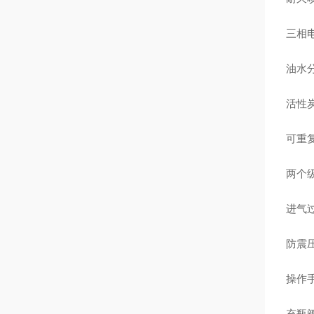
三相
油水
活性
可重
两个
进气
防震压力
操作
充瓶