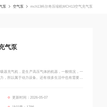
气泵
空气泵
mch13科尔奇压缩机MCH13空气充气泵
气充气泵
H6呼吸器充气机，是生产高压气体的机器，一般情况，一
力，所以属于动力设备。还有很多生活中也有需要空
都需要空压机的动力。我公司售后不管是上门保养还
购买解决了后顾之忧。科尔奇压缩机MCH13空气充
更新时间：2026-05-07
访问量：1786