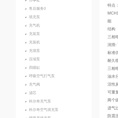
办事处
特点
售后服务0
MCH
填充泵
能
充气机
结构
充装泵
三相
充装机
润滑:
充填泵
标准
压缩泵
耐久
四级缸
三相
呼吸空气打气泵
油水
活性
充气阀
可重
滤芯
两个
科尔奇充气泵
进气
科尔奇空气填充泵
防震压力