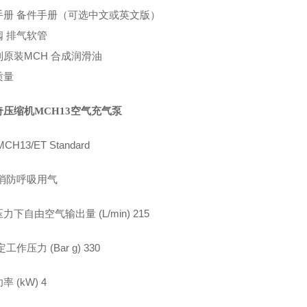
手册 备件手册（可选中文或英文版）
阀 排气软管
利原装MCH 合成润滑油
质量
奇压缩机MCH13空气充气泵
CH13/ET Standard
 消防呼吸用气
力下自由空气输出量 (L/min) 215
工作压力 (Bar g) 330
 (kW) 4