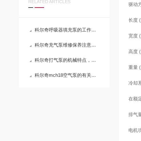
RELATED ARTICLES
驱动
长度 (
科尔奇呼吸器填充泵的工作原理和性能特点介绍
宽度 (
科尔奇充气泵维修保养注意事项，你的充气泵是这样养护的吗？
高度 (
科尔奇打气泵的机械特点，你知道哪几点？
重量 (
科尔奇mch18空气泵的有关介绍，快来看看吧！
冷却系
在额定
排气量 
电机功