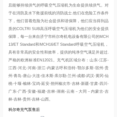
且能够持续供气的呼吸空气压缩机为生命提供续供气。对
于在消防及水下救援前线的消防战士.他们在危险工作条件
下，他们冒着危险为社会提供和谐保障，他们应当得到品
质的COLTRI SUB高压呼吸空气压缩机为他们的安全提供
保障，每一台来自济宁市科尔奇机电设备有限公司的MCH
13/ET Standard和MCH16/ET Standard呼吸空气压缩机，
具有非常高的安全性和效率，提供的纯净空气满足并超过.
严格的欧洲标准EN12021。充气机区域分布：山东-江苏-
江西-河北-河南-浙江-内蒙古呼和浩特-鄂尔多斯-宿州-贵
州-青岛-唐山-大连-佳木斯-库尔勒-兰州-成都-武汉-黄冈-仙
桃-十堰-榆林-宝鸡-延安-朔州榆次市-吉林-新疆-甘肃-四川-
广东-广西-安徽-福建-吉林-湖南-云南－大同－内蒙古-吉
林-吉林-贵州-吉林-山西。
科尔奇充气泵售后