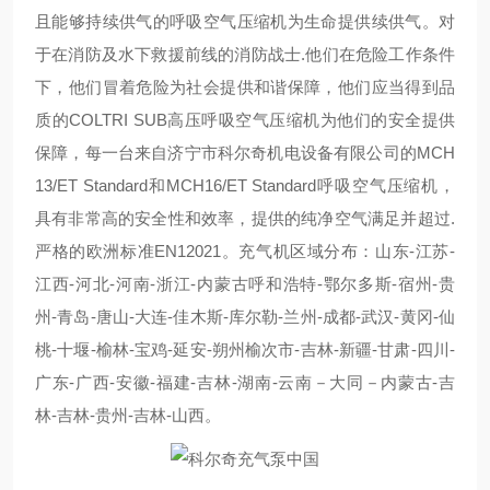
且能够持续供气的呼吸空气压缩机为生命提供续供气。对
于在消防及水下救援前线的消防战士.他们在危险工作条件
下，他们冒着危险为社会提供和谐保障，他们应当得到品
质的COLTRI SUB高压呼吸空气压缩机为他们的安全提供
保障，每一台来自济宁市科尔奇机电设备有限公司的MCH
13/ET Standard和MCH16/ET Standard呼吸空气压缩机，
具有非常高的安全性和效率，提供的纯净空气满足并超过.
严格的欧洲标准EN12021。充气机区域分布：山东-江苏-
江西-河北-河南-浙江-内蒙古呼和浩特-鄂尔多斯-宿州-贵
州-青岛-唐山-大连-佳木斯-库尔勒-兰州-成都-武汉-黄冈-仙
桃-十堰-榆林-宝鸡-延安-朔州榆次市-吉林-新疆-甘肃-四川-
广东-广西-安徽-福建-吉林-湖南-云南－大同－内蒙古-吉
林-吉林-贵州-吉林-山西。