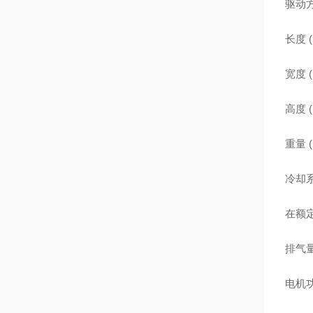
驱动
长度 (
宽度 (
高度 (
重量 (
冷却系
在额定
排气量 
电机功