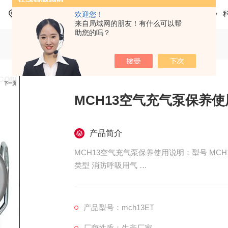
当前位置：
首页
产品中心
科尔奇呼吸空气充气泵
欢迎您！
来自局域网的朋友！有什么可以帮
助您的吗？
MCH13空气充气泵保养
产品简介
MCH13空气充气泵保养使用说明：型号 MCH13/E
类型 消防呼吸用气
额定压力下自由空气输出量 （L/min） 215
.或额定工作压力 （Bar g） 330
驱动功率 （kW） 4
产品型号：mch13ET
驱动方式 三相电机
厂商性质：生产厂家