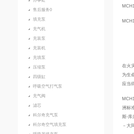
办事处
MCH
售后服务0
填充泵
MCH
充气机
充装泵
充装机
充填泵
在火
压缩泵
为生
四级缸
应当得
呼吸空气打气泵
充气阀
MCH
滤芯
洲标准
科尔奇充气泵
斯-库
科尔奇空气填充泵
－大同