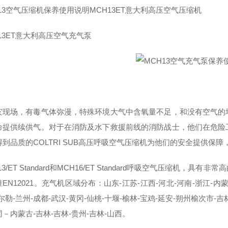
13空气压缩机保养使用说明MCH13ET意大利高压空气压缩机
13ET意大利高压空气充气泵
灾现场，有毒气体弥漫，特殊环境大气中含氧量不足，和没有空气的
命提供续供气。对于在消防及水下救援前线的消防战士，他们在危险
到品质的COLTRI SUB高压呼吸空气压缩机为他们的安全提供保障
13/ET Standard和MCH16/ET Standard呼吸空气压缩
EN12021。充气机区域分布：山东-江苏-江西-河北-河南-浙江-内
尔勒-兰州-成都-武汉-黄冈-仙桃-十堰-榆林-宝鸡-延安-朔州榆次市-吉
－内蒙古-吉林-吉林-贵州-吉林-山西。