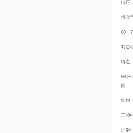
电压：
填充气
80．
其它标准
特点
MCH
能
结构
三相
润滑: