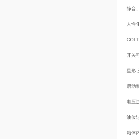
静音
人性
COL
开关
星形
启动
电压
油位
箱体