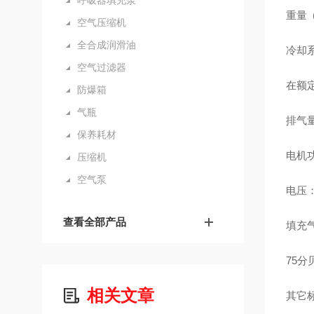
呼吸器填充泵
重量 (
空气压缩机
全合成润滑油
冷却
空气过滤器
在额定
防爆箱
气瓶
排气量 
保养耗材
电机功
压缩机
空气泵
电压：
查看全部产品
填充气
75分
相关文章
其它标