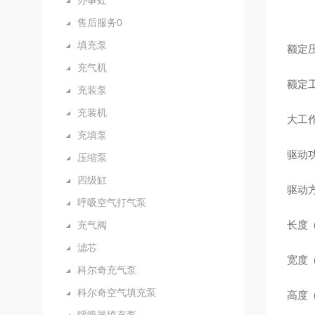
办事处
售后服务0
填充泵
额定压
充气机
额定工作
充装泵
充装机
大工作压
充填泵
驱动功率
压缩泵
四级缸
驱动
呼吸空气打气泵
长度 (
充气阀
滤芯
宽度 (
科尔奇充气泵
科尔奇空气填充泵
高度 (