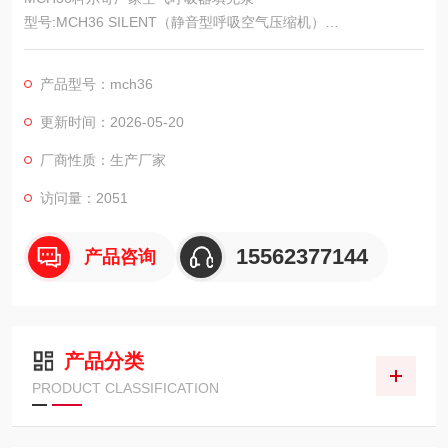
型号:MCH36 SILENT（静音型呼吸空气压缩机）
产地:意大利
MCH36 silent 是一种静音型的固定式的空气呼吸器填充泵，于半
产品型号：mch36
封闭结构，自动控制,可大大减少人
更新时间：2026-05-20
为的误操作.MCH36 silent具有极快的充气速度,适用于消防支队,
厂商性质：生产厂家
化工厂等空气呼吸器配备较多的单位
访问量：2051
建设空气呼吸器充气站.MCH36具有非常低的运转噪音,非常适合
安装在周围是生活
15562377144
产品咨询
产品分类
PRODUCT CLASSIFICATION