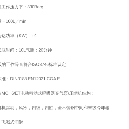
工作压力下：330Barg
＝100L／min
马达功率（KW）：4
瓶时间：10L气瓶：20分钟
贝的工作噪音符合ISO3746标准认定
：DIN3188 EN12021 CGA E
MCH6/ET电动移动式呼吸器充气泵/压缩机结构：
电机驱动，风冷，四级，四缸，全不锈钢中间和末级冷却器
：飞溅式润滑