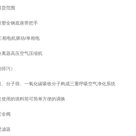
供货范围
喷塑全钢底座带把手
三相电机驱动/单相电
分离器高压空气压缩机
动排污）
炭、分子筛、一氧化碳吸收分子构成三重呼吸空气净化系统
复使用的填料筒可简单方便的调换
安全阀
过滤器