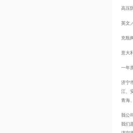
高压防
英文
充瓶
意大利
一年
济宁
江、
青海
我公
我们
济宁