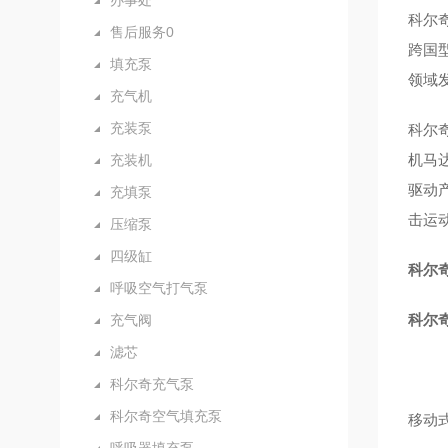
办事处
科尔奇
售后服务0
跨国
填充泵
领域
充气机
充装泵
科尔奇
机马达
充装机
驱动产
充填泵
击运
压缩泵
四级缸
科尔奇
呼吸空气打气泵
科尔
充气阀
滤芯
科尔奇充气泵
科尔奇空气填充泵
移动