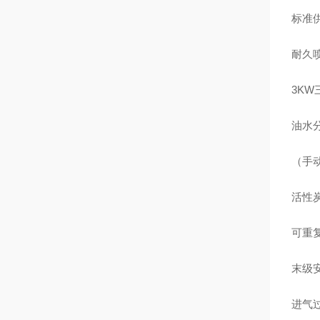
标准
耐久
3KW
油水
（手
活性
可重
末级
进气