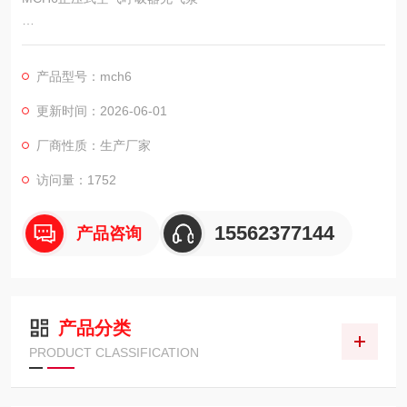
MCH6/EM意大利COLTRI（科尔奇）高压呼吸空气压缩机 空气充
填泵
产品型号：mch6
济宁市科尔奇机电设备有限公司----中国区代理商和技术服务中
心，详细产品介绍及故障维修保养请咨询我司工作人员，我们愿
更新时间：2026-06-01
竭诚为您服务
厂商性质：生产厂家
型号：MCH6/EM
访问量：1752
15562377144
产品咨询
产品分类
PRODUCT CLASSIFICATION