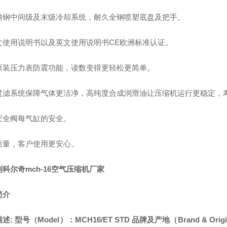
锈钢中间级及末级冷却系统，耐久全钢喷塑底盘及把手。
文使用说明书以及英文使用说明书CE欧洲标准认证。
原装压力表防震功能，读数变得更轻松更简单。
过滤系统保障气体更洁净，高纯度合成润滑油让压缩机运行更稳定，
安全阀每气缸的安全。
质量，客户使用更安心。
科尔奇mch-16空气压缩机厂家
简介
: 型号（Model）：MCH16/ET STD 品牌及产地（Brand & Origina