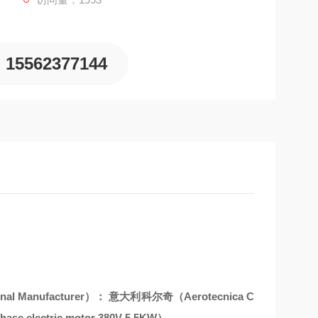
15562377144
l Manufacturer）： 意大利科尔奇（Aerotecnica C
 electric motor 380V 5.5KW）