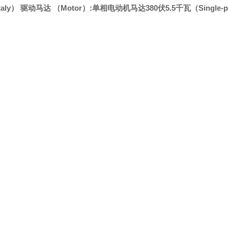
i,ltaly） 驱动马达 （Motor）:单相电动机马达380伏5.5千瓦（Single-phase