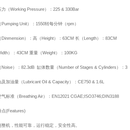
（Working Pressure）：225 & 330Bar
Pumping Unit）：1550转每分钟（rpm）
inmension）：高（Height）：63CM 长（Length）：83CM
idth）：43CM 重量（Weight）：100KG
oise）：82.3dB 缸体数量（Number of Stages & Cylinders）：3
加油量（Lubricant Oil & Capacity）：CE750 & 1.6L
标准（Breathing Air）：EN12021 CGAE;ISO3746;DIN3188
(Features)
利整机，性能可靠，运行稳定，安全性高。