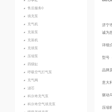
办事处
售后服务0
填充泵
充气机
济宁
充装泵
诚为
充装机
详细
充填泵
压缩泵
型号（Mo
四级缸
品牌及产
呼吸空气打气泵
充气阀
意大利科
滤芯
驱动马达
科尔奇充气泵
科尔奇空气填充泵
压缩机排