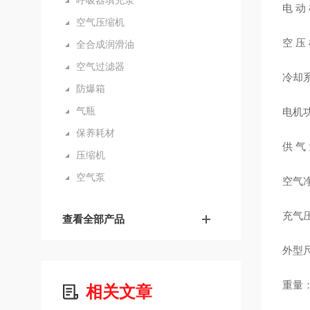
呼吸器填充泵
电 动 
空气压缩机
空 压
全合成润滑油
空气过滤器
冷却
防爆箱
气瓶
电机功率
保养耗材
供 气 
压缩机
空气泵
空气
充气压力
查看全部产品
外型尺
重量：9
相关文章