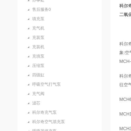
办事处
科尔奇
售后服务0
二氧
填充泵
充气机
充装泵
科尔奇
充装机
象:空
充填泵
MCH
压缩泵
四级缸
科尔奇
呼吸空气打气泵
往空气
充气阀
MCH6
滤芯
科尔奇充气泵
MCH1
科尔奇空气填充泵
MCH3