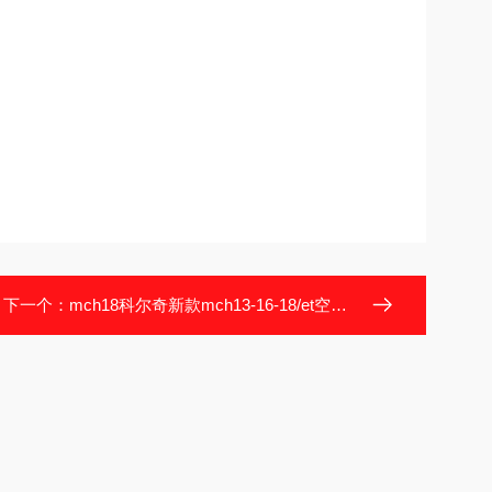
下一个：
mch18科尔奇新款mch13-16-18/et空气压缩充气泵