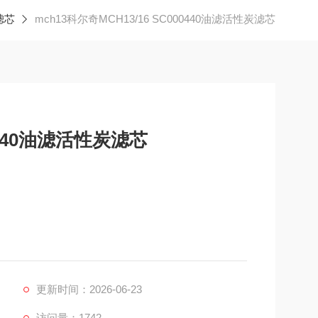
滤芯
mch13科尔奇MCH13/16 SC000440油滤活性炭滤芯
0440油滤活性炭滤芯
活性炭滤芯
油滤作用：过滤空气中水份，压缩机内的油，各种有害气体，
功能。 如果发现压缩气体出现味道，或排气时发现排出
更新时间：2026-06-23
访问量：1742