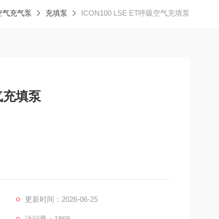
空气充气泵
充填泵
ICON100 LSE ET呼吸空气充填泵
空气充填泵
呼吸空气压缩机 空气充填泵
代理科尔奇空气压缩机，充填泵，空气呼吸器充气泵及配
更新时间：2026-06-25
您提供销售维修保养一体化服务！详细产品介绍及故障
访问量：1869