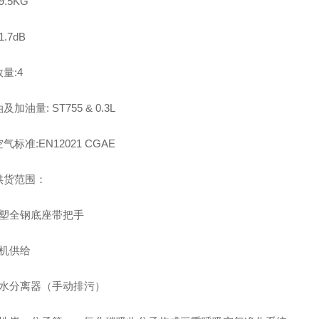
.5KG
.7dB
量:4
加油量: ST755 & 0.3L
气标准:EN12021 CGAE
供货范围：
喷塑全钢底座带把手
电机供给
油水分离器（手动排污）