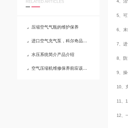
4、
RELATED ARTICLES
5、
压缩空气气瓶的维护保养
6、
进口空气充气泵，科尔奇品牌充气泵注意事项
7、
水压系统简介产品介绍
8、防震
空气压缩机维修保养前应该做好哪些准备工作?
9、操
10、
11、
12、