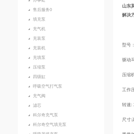
办事处
山东
售后服务0
解决
填充泵
充气机
充装泵
型号：
充装机
充填泵
驱动马
压缩泵
压缩机
四级缸
呼吸空气打气泵
工作压力
充气阀
转速:
滤芯
科尔奇充气泵
尺寸:
科尔奇空气填充泵