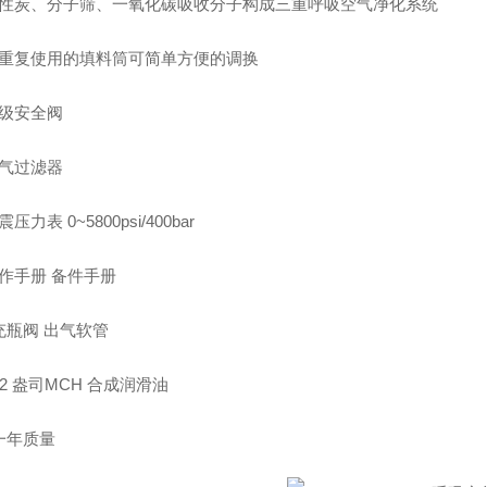
活性炭、分子筛、一氧化碳吸收分子构成三重呼吸空气净化系统
可重复使用的填料筒可简单方便的调换
末级安全阀
进气过滤器
压力表 0~5800psi/400bar
作手册 备件手册
充瓶阀 出气软管
12 盎司MCH 合成润滑油
一年质量