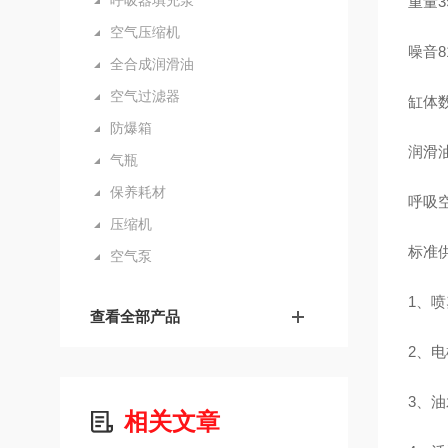
呼吸器填充泵
重量39
空气压缩机
噪音81
全合成润滑油
空气过滤器
缸体数
防爆箱
润滑油及
气瓶
保养耗材
呼吸空
压缩机
标准
空气泵
1、
查看全部产品
2、
3、
相关文章