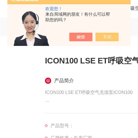
当前位置：
首页
产品中心
科尔奇呼吸
欢迎您！
来自局域网的朋友！有什么可以帮
助您的吗？
ICON100 LSE ET呼吸
产品简介
ICON100 LSE ET呼吸空气充填泵ICON100
MCH6/EM意大利COLTRI（科尔奇）高压
MCH6正压式空气呼吸器充气泵
山东莫尔斯电气科技有限公司-----销售和
产品型号：
件，24小时售后维修团队提供解决方案，为
厂商性质：生产厂家