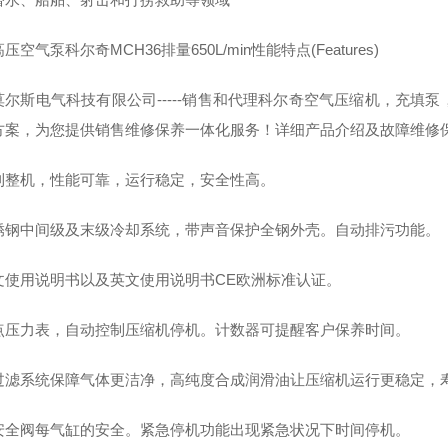
压空气泵科尔奇MCH36排量650L/min性能特点(Features)
莫尔斯电气科技有限公司-----销售和代理科尔奇空气压缩机，充填
方案，为您提供销售维修保养一体化服务！详细产品介绍及故障维修
利整机，性能可靠，运行稳定，安全性高。
锈钢中间级及末级冷却系统，带声音保护全钢外壳。自动排污功能。
文使用说明书以及英文使用说明书CE欧洲标准认证。
点压力表，自动控制压缩机停机。计数器可提醒客户保养时间。
过滤系统保障气体更洁净，高纯度合成润滑油让压缩机运行更稳定，
安全阀每气缸的安全。紧急停机功能出现紧急状况下时间停机。