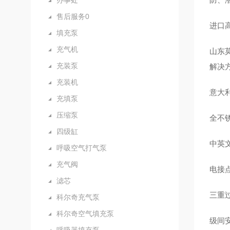
办事处
售后服务0
进口高
填充泵
充气机
山东
充装泵
解决
充装机
意大
充填泵
压缩泵
全不
四级缸
中英
呼吸空气打气泵
充气阀
电接
滤芯
三重
科尔奇充气泵
科尔奇空气填充泵
级间