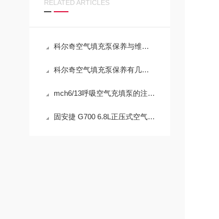
RELATED ARTICLES
科尔奇空气填充泵保养与维护方式
科尔奇空气填充泵保养有几方面注意要强调一下
mch6/13呼吸空气充填泵的注意细则
固安捷 G700 6.8L正压式空气呼吸器固安捷维保标准