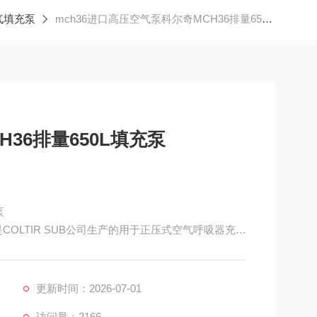
气填充泵
mch36进口高压空气泵科尔奇MCH36排量650L填充泵
36排量650L填充泵
泵
n是COLTIR SUB公司生产的用于正压式空气呼吸器充气
射击和打捞救助等领域
能特点（Features）
更新时间：2026-07-01
访问量：2166