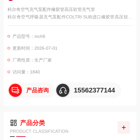
科尔奇空气充气泵配件橡胶管高压软管充气管
科尔奇空气呼吸器充气泵配件COLTRI SUB进口橡胶管高压软管
充气管
产品型号：mch6
简单介绍
更新时间：2026-07-01
意大利COLTRI SUB公司与SEL公司结成战略合作伙伴，SEL生
厂商性质：生产厂家
产的高品质进口橡胶管与意大利科尔奇公
访问量：1840
15562377144
产品咨询
司产品同时进入中国.
产品分类
PRODUCT CLASSIFICATION