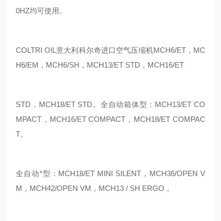
0HZ均可使用。
COLTRI OIL意大利科尔奇进口空气压缩机MCH6/ET，MC
H6/EM，MCH6/SH，MCH13/ET STD，MCH16/ET
STD，MCH18/ET STD。全自动箱体型：MCH13/ET CO
MPACT，MCH16/ET COMPACT，MCH18/ET COMPAC
T。
全自动*型：MCH18/ET MINI SILENT，MCH36/OPEN V
M，MCH42/OPEN VM，MCH13 / SH ERGO，