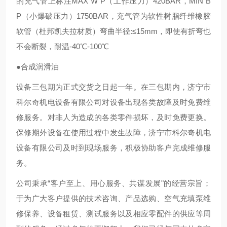
的充气管上标注MAX W P（工作压力）420BAR，MIN B
P（小爆破压力）1750BAR，充气管为软性树脂纤维橡胶
软管（杜邦凯夫拉材质）弯曲半径:≤15mm，即使有折弯也
不会断裂，耐温-40℃-100℃
●合成润滑油
设备三包期为正式交货之日起一年。在三包期内，济宁市
科尔奇机电设备有限公司对设备出现各类故障及时免费维
修服务。对非人为造成的各类零件损坏，及时免费更换。
保修期外设备在使用过程中发生故障，济宁市科尔奇机电
设备有限公司及时到现场服务，积极协助客户完成维修服
务。
公司秉承“客户至上、用心服务、共谋发展"的经营宗旨；
于为广大客户提供的技术咨询、产品选购、空气充填泵维
修保养、设备租赁、测试服务以及相应零配件的供应等周