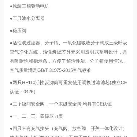
●原装三相驱动电机
●三只油水分离器
●稳压阀
●活性炭过滤器、分子筛、一氧化碳吸收分子构成三级呼吸
空气净化系统，活性炭滤芯外壳采用透明式塑料设计，具
有吸附饱和指示条，方便了解活性炭、分子筛使用情况，
空气质量满足GB/T 31975-2015空气标准
●两只HF110活性炭滤筒可重复使用调换过滤滤芯(独立CE
认证：0426）
●三个级间安全阀，一个末级安全阀,均具有CE认证
●一、二、三、四级压力表
●四只带有充气接头（充气阀、放空阀、开关一体化设计）