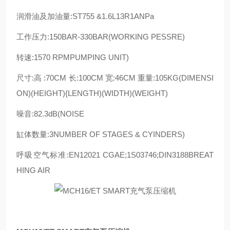
润滑油及加油量:ST755 &1.6L13R1ANPa
工作压力:150BAR-330BAR(WORKING PESSRE)
转速:1570 RPMPUMPING UNIT)
尺寸:高 :70CM 长:100CM 宽:46CM 重量:105KG(DIMENSI
ON)(HEIGHT){LENGTH)(WIDTH)(WEIGHT)
噪音:82.3dB(NOISE
缸体数量:3NUMBER OF STAGES & CYINDERS)
呼吸空气标准:EN12021 CGAE;1S03746;DIN3188BREAT
HING AIR