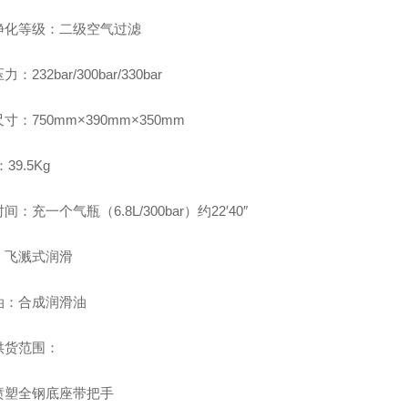
净化等级：二级空气过滤
：232bar/300bar/330bar
寸：750mm×390mm×350mm
39.5Kg
间：充一个气瓶（6.8L/300bar）约22′40″
：飞溅式润滑
油：合成润滑油
供货范围：
喷塑全钢底座带把手