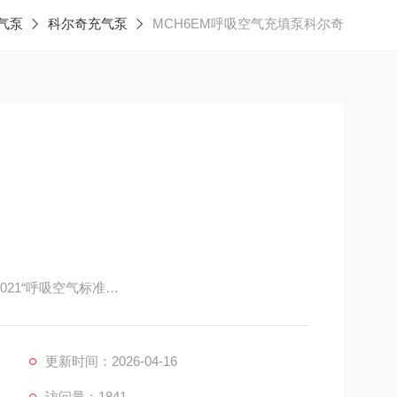
气泵
科尔奇充气泵
MCH6EM呼吸空气充填泵科尔奇
021“呼吸空气标准
充填泵，体积小（可以放进汽车后备箱），重量轻（仅39.5
部及其他行业的高压空气的填充，采用单相电动机驱
电源的场合。用途：潜水、消防、阀门检漏、航空航
更新时间：2026-04-16
访问量：1841