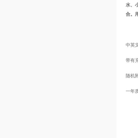
水、
合。
中英
带有
随机
一年