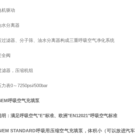
电机驱动
油水分离器
炭过滤器、分子筛、油水分离器构成三重呼吸空气净化系统
安全阀
过滤器，压缩机组
表0～7250psi/500bar
6EM呼吸空气充填泵
明：满足呼吸空气"E"标准、欧洲"EN12021"呼吸空气标准
6/EM STANDARD呼吸用压缩空气充填泵，体积小（可以放进汽