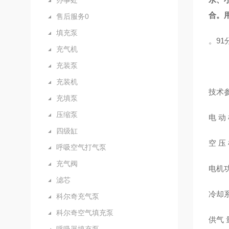
办事处
合。
售后服务0
填充泵
。91
充气机
充装泵
充装机
技术
充填泵
压缩泵
电 动 
四级缸
空 压
呼吸空气打气泵
充气阀
电机功
滤芯
冷却
科尔奇充气泵
科尔奇空气填充泵
供气 量