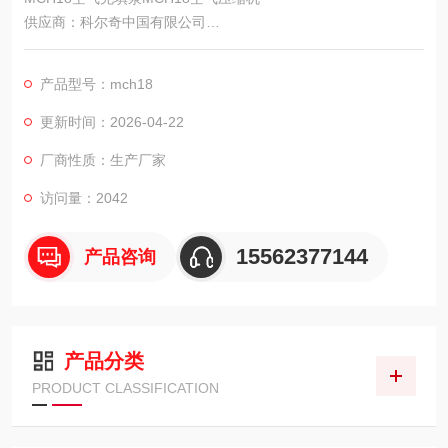
供应商：科尔奇中国有限公司
MCH18ET空气呼吸器充气泵，MCH18空气充填泵，MCH18空气
压缩机
产品型号：mch18
我们会以优良的品质和服务来阁下员工的职业健康，安全环境和
美好未来!
更新时间：2026-04-22
每一份产品，每一份放心"我们的庄严！“服务于安全！服务于健
厂商性质：生产厂家
康！"是我们的目标！我们将给您的员工提供的安全保护 。
中国的呼吸器压缩机，济宁科尔奇机电设备有限公司
访问量：2042
15562377144
产品咨询
产品分类
PRODUCT CLASSIFICATION