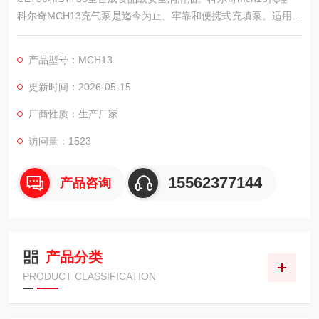
科尔奇MCH13充气泵是迄今为止、牢靠和便携式充填泵。适用于
对重量和空间要求较高的领域（如潜水、射击、游艇、轮船、消
防车）的理想选择，空气呼吸器充气泵经济的运行费用,简易的维
产品型号：MCH13
护、维修，意大利科尔奇充气泵将长年为您提供更高质量的压缩
空气。意利科尔奇进口品牌，返修率低，价格适中，是正压式空
更新时间：2026-05-15
气呼吸器充气经典产品。
厂商性质：生产厂家
访问量：1523
15562377144
产品咨询
产品分类
PRODUCT CLASSIFICATION