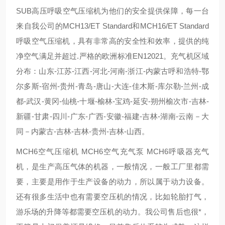
SUB高压呼吸空气压缩机为他们的安全提供保障，每一台
来自我公司的MCH13/ET Standard和MCH16/ET Standard
呼吸空气压缩机，具有非常高的安全性和效率，提供的纯
净空气满足并超过.严格的欧洲标准EN12021。充气机区域
分布：山东-江苏-江西-河北-河南-浙江-内蒙古呼和浩特-鄂
尔多斯-宿州-贵州-青岛-唐山-大连-佳木斯-库尔勒-兰州-成
都-武汉-黄冈-仙桃-十堰-榆林-宝鸡-延安-朔州榆次市-吉林-
新疆-甘肃-四川-广东-广西-安徽-福建-吉林-湖南-云南－大
同－内蒙古-吉林-吉林-贵州-吉林-山西。
MCH6空气压缩机 MCH6空气充气泵 MCH6呼吸器充气
机，是生产高压气体的机器，一般情况，一般工厂里都需
要，主要是用作于生产设备的动力，所以属于动力设备。
还有很多生活中也有需要空压机的情况，比如轮胎打气，
游乐场的升降等都需要空压机的动力。我公司售后也很*，