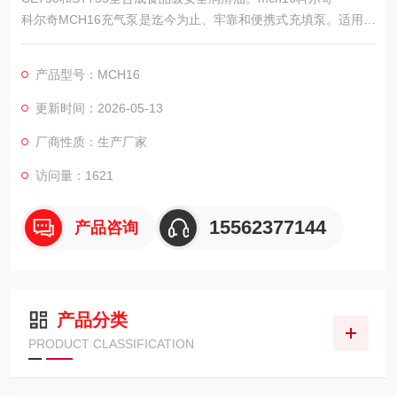
科尔奇MCH16充气泵是迄今为止、牢靠和便携式充填泵。适用于
对重量和空间要求较高的领域（如潜水、射击、游艇、轮船、消
防车）的理想选择，空气呼吸器充气泵经济的运行费用,简易的维
产品型号：MCH16
护、维修，意大利科尔奇充气泵将长年为您提供更高质量的压缩
空气。意大利科尔奇进口品牌，返修率低，价格适中，是正压式
更新时间：2026-05-13
空气呼吸器充气经典产品。
厂商性质：生产厂家
访问量：1621
15562377144
产品咨询
产品分类
PRODUCT CLASSIFICATION