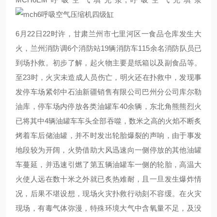
6月22日22时许，甘肃兰州市七里河区一食品仓库发生大
火，兰州消防调6个消防站19辆消防车115余名消防队员已
到场扑救。初步了解，起火物主要是纸箱以及副食品等。
至23时，火灾未造成人员伤亡，明火还在扑救中，发现事
发停车场紧邻中石油新疆销售有限公司巴州分公司库尔勒
油库，停车场内停放各类油罐车40余辆，东北角熊熊烈火
已将其中4辆油罐车车头全部吞噬，数米之高的火焰不断炙
烤着车后储油罐，并不时发出轮胎爆裂的声响，由于事发
地段较为开阔，火势借助大风迅速向一侧停放的其他油罐
车蔓延，并迅速引燃了第五辆油罐车一侧的轮胎，高温大
火使人远在数十米之外就已炙热难耐，且一旦发生爆炸情
况，后果不堪设想，现场火灾扑救行动刻不容缓。在火灾
现场，有毒气体弥漫，特殊环境大气中含氧量不足，及没