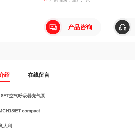
MCH18/ET COMPACT是一台固定式空
可大大减少人为的误操作,具有自动排污,自动
气软管,可同时为两只气瓶充气,并具有低油位保
产品咨询
介绍
在线留言
18ET空气呼吸器充气泵
CH18/ET compact
意大利