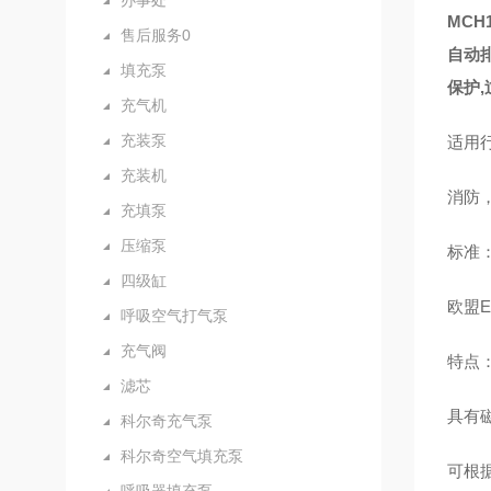
办事处
MCH
售后服务0
自动
填充泵
保护,
充气机
充装泵
适用
充装机
消防
充填泵
压缩泵
标准
四级缸
欧盟EN
呼吸空气打气泵
充气阀
特点
滤芯
具有
科尔奇充气泵
科尔奇空气填充泵
可根