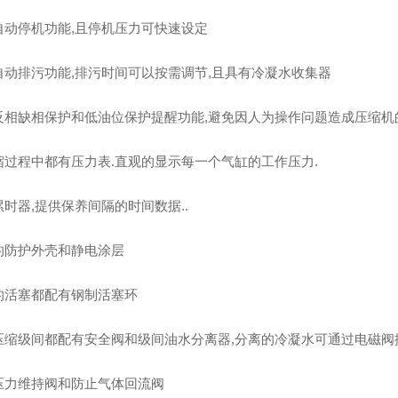
自动停机功能,且停机压力可快速设定
自动排污功能,排污时间可以按需调节,且具有冷凝水收集器
反相缺相保护和低油位保护提醒功能,避免因人为操作问题造成压缩机
缩过程中都有压力表.直观的显示每一个气缸的工作压力.
时器,提供保养间隔的时间数据..
的防护外壳和静电涂层
的活塞都配有钢制活塞环
压缩级间都配有安全阀和级间油水分离器,分离的冷凝水可通过电磁阀
压力维持阀和防止气体回流阀