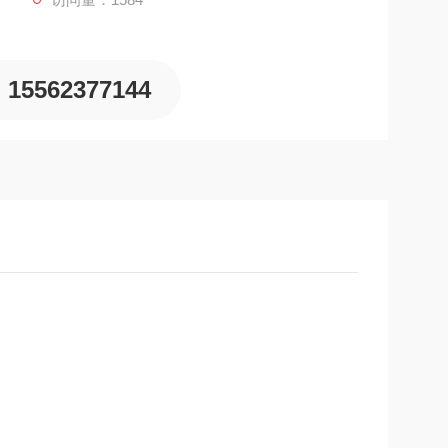
气呼吸器充气泵，全封闭结构,可降低运转噪音，自动控制,
停机,一键启动,可快速设定所需的工作压力,具有两条充
护,反相缺相保护,过热保护功能.
15562377144