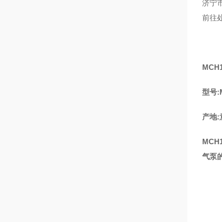
济宁
前往
MCH
型号:M
产地:
MC
气泵