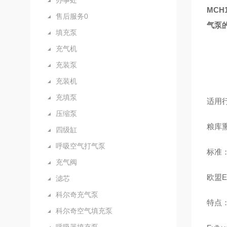
办事处
MC
售后服务0
气泵
填充泵
充气机
充装泵
充装机
充填泵
适用
压缩泵
粮库熏
四级缸
呼吸空气打气泵
标准
充气阀
欧盟EN
滤芯
科尔奇充气泵
特点
科尔奇空气填充泵