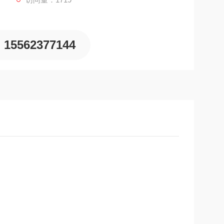
的空气呼吸器充气泵，但其相对较小的体积和重量，又具有一
，使用性能和可靠性，又具有便携式充气泵的可移动
15562377144