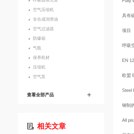
呼吸器填充泵
Fully 
空气压缩机
具有
全合成润滑油
空气过滤器
项目
防爆箱
呼吸
气瓶
保养耗材
EN 1
压缩机
欧盟 E
空气泵
Steel 
查看全部产品
钢制
All pi
相关文章