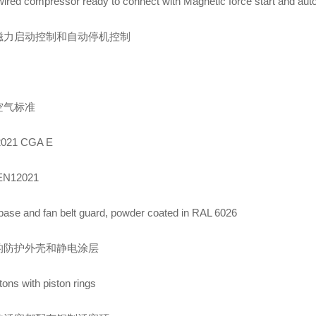
wired compressor ready to connect with Magnetic force start and aut
磁力启动控制和自动停机控制
空气标准
2021 CGA E
N12021
base and fan belt guard, powder coated in RAL 6026
的防护外壳和静电涂层
stons with piston rings