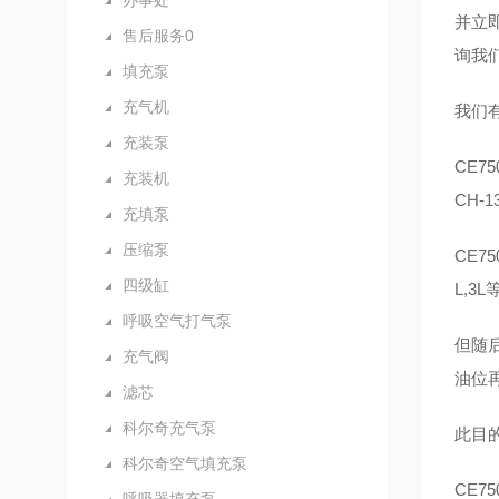
办事处
并立
售后服务0
询我
填充泵
充气机
我们
充装泵
CE7
充装机
CH-1
充填泵
压缩泵
CE75
四级缸
L,3
呼吸空气打气泵
但随
充气阀
油位再
滤芯
科尔奇充气泵
此目
科尔奇空气填充泵
CE7