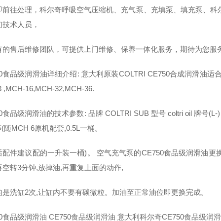
即前往处理，科尔奇呼吸空气压缩机、充气泵、充填泵、填充泵、科
们技术人员，
有的售后维修团队，可提供上门维修、保养一体化服务，期待为您服
50食品级润滑油详细介绍: 意大利原装COLTRI CE750合成润滑油适合
3 ,MCH-16,MCH-32,MCH-36.
0食品级润滑油的技术参数: 品牌 COLTRI SUB 型号 coltri oil 牌号(L
L等(随MCH 6原机配套,0.5L一桶。
后配件建议配的一升装一桶)。 空气充气泵的CE750食品级润滑油更
空转3分钟,放掉油,再重复上面的动作,
的是洗缸2次,让缸内不要有碳微粒。加油至正常油位即更换完成。
50食品级润滑油 CE750食品级润滑油 意大利科尔奇CE750食品级