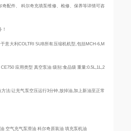
尔奇配件、 科尔奇充填泵维修、检修、保养等详情可咨
务！
于意大利COLTRI SUB所有压缩机机型,包括MCH-6,M
-) CE750 应用类型 真空泵油 级别:食品级 重量:0.5L,1L,2
换方法:让充气泵空压运行3分钟,放掉油,加上新油至正常
润滑油 空气充气泵滑油 科尔奇原装油 填充泵机油