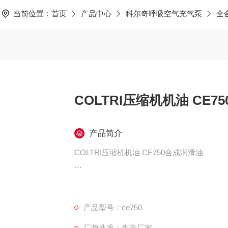
当前位置：
首页
产品中心
科尔奇呼吸空气充气泵
全
COLTRI压缩机机油 CE7
产品简介
COLTRI压缩机机油 CE750合成润滑油
CE750食品级润滑油主要特点:适合于意大利COLT
CH-16,MCH-32,MCH-36.
产品型号：ce750
厂商性质：生产厂家