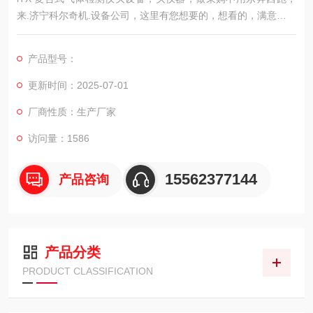
来.济宁科尔奇机.设备公司，这里有您想要的，想看的，满意
产品型号：
的产品
更新时间：2025-07-01
厂商性质：生产厂家
iTX是英思科公司用途.为广泛的便携式气体检测仪。可根据客户
对检测气体种类和数量的需要而配置一
访问量：1586
15562377144
产品咨询
产品分类
PRODUCT CLASSIFICATION