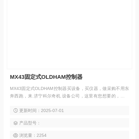
MX43固定式OLDHAM控制器
MX43固定式OLDHAM控制器买设备，买仪器，做采购不用东
奔西跑，来.济宁科尔奇机.设备公司，这里有您想要的，想看
的，满意的产品，.。 MX43固定式控制器（OLDHAM） MX43
更新时间：2025-07-01
MX43中央控制器用于测量并持续监控存在于环境中的气体。
系统主要构成： 一个壁挂式（4或8通道）或机箱式（8通道）
产品型号：
MX43中央控制器； 多种模块（数字或模拟输出检测器、逻辑
输入接口、模拟输入接口、继.器输出接口、
浏览量：2254