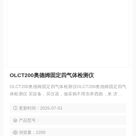
OLCT200奥德姆固定四气体检测仪
OLCT200奥德姆固定四气体检测仪OLCT200奥德姆固定四气
体检测仪 买设备，买仪器，做采购不用东奔西跑，来.济宁科
尔奇机.设备公司，这里有您想要的，想看的，满意 的产
更新时间：2025-07-01
品，.。 性能可靠 在奥德姆，我们深知设备停机及错误报警所
造成的成本损失，因此我们设计的所有产品都极为结实耐用 。
产品型号：
浏览量：2200