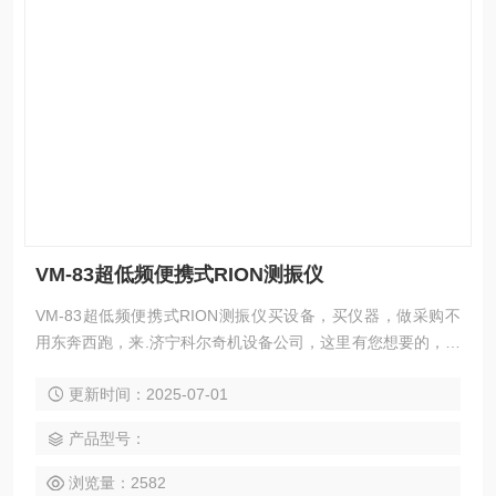
VM-83超低频便携式RION测振仪
VM-83超低频便携式RION测振仪买设备，买仪器，做采购不
用东奔西跑，来.济宁科尔奇机设备公司，这里有您想要的，想
看的，满意的产品。 日本理音（RION）公司生产的该仪器重
更新时间：2025-07-01
1.8kg，使用分离式振动传感器，能测量超低频振动的加速
度、速度及位移值，可读真有效值、峰值及峰峰值，特别适用
产品型号：
于水力发.机组、水坝、建筑、桥梁的振动测量。.低测量频率
可达《0.1Hz》。 VM-83|VM83|超低频便携式测振
浏览量：2582