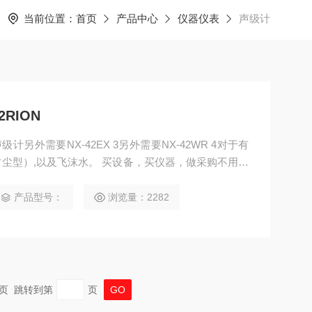
当前位置：
首页
产品中心
仪器仪表
声级计
2RION
ON声级计另外需要NX-42EX 3另外需要NX-42WR 4对于有
尘型）,以及飞沫水。 买设备，买仪器，做采购不用东
司，这里有您想要的，想看的，满意的产品。 日本RIO
外需要NX-42EX 3另外需要NX-42WR 4对于有可能产生有
产品型号：
浏览量：2282
 末页 跳转到第
页