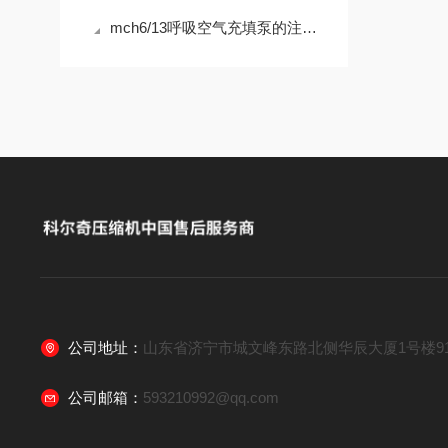
mch6/13呼吸空气充填泵的注意细则
公司地址：
山东省济宁市城文峰东路北侧华辰大厦1号楼91
公司邮箱：
593210992@qq.com