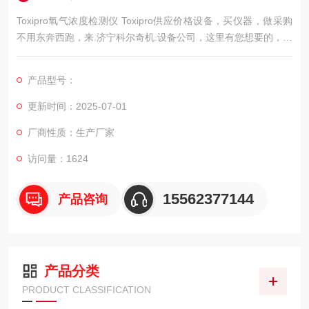
Toxipro氧气浓度检测仪 Toxipro供应价格设备，买仪器，做采购
不用东奔西跑，来.济宁科尔奇机.设备公司，这里有您想要的，想
看的，满意
产品型号：
的产品，.。
安全：您的安全，我们。
更新时间：2025-07-01
技术：我们一直追求更严谨、更精益求精。
厂商性质：生产厂家
价格：我们为您提供更大的利润空间。
货期我们一直追求更快捷，更的库存。
访问量：1624
服务：我们一直追求更满意，更贴心。
售后：我们一直追求更高效，买的放心，用的舒
15562377144
产品咨询
产品分类
PRODUCT CLASSIFICATION