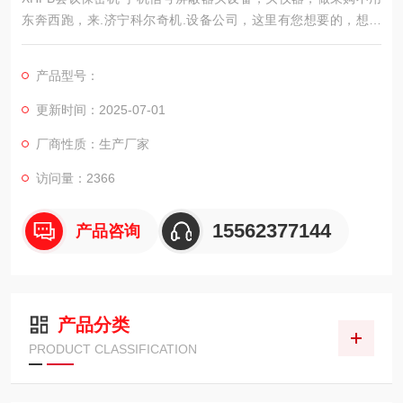
东奔西跑，来.济宁科尔奇机.设备公司，这里有您想要的，想看
的，满意的产品，.。
产品性能
产品型号：
1、有效分段，只干扰下行，不对其他.子设备及基站造成干扰；
2、进口芯片，质量和稳定性；
更新时间：2025-07-01
3、铝合金拉丝外壳，散热面积大机身良好散热，延长机器使用寿
厂商性质：生产厂家
命；
4、缓启动.路设计，可避免机械开关打火现象；
访问量：2366
15562377144
产品咨询
产品分类
PRODUCT CLASSIFICATION