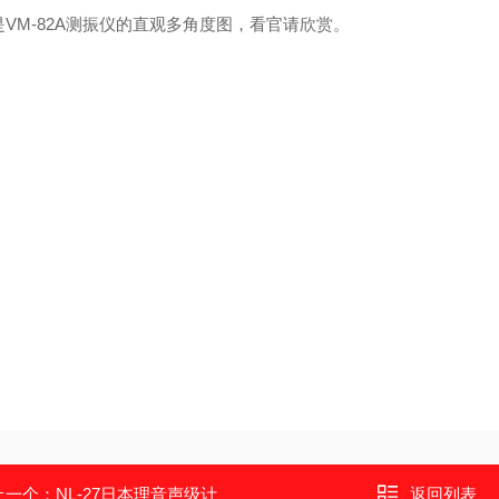
是VM-82A测振仪的直观多角度图，看官请欣赏。
上一个：
NL-27日本理音声级计
返回列表