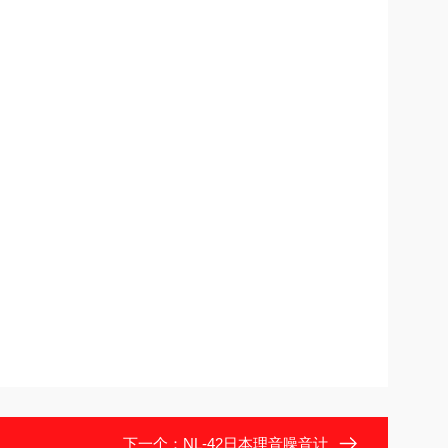
下一个：
NL-42日本理音噪音计