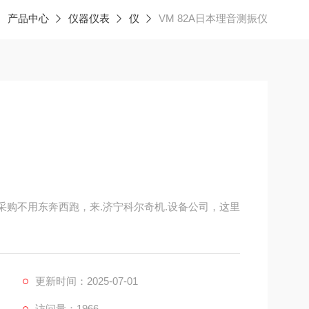
产品中心
仪器仪表
仪
VM 82A日本理音测振仪
做采购不用东奔西跑，来.济宁科尔奇机.设备公司，这里
替代以前旧款VM-82。
素，屏幕更大更亮，探头连接更简单，操作更简单，功能
更新时间：2025-07-01
访问量：1966