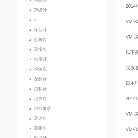
检测仪
201
声级计
计
VM
噪音计
VM-
分析仪
测振仪
以下
粘度计
买设
检漏仪
探测器
日本理
控制器
201
记录仪
信号屏蔽
VM
测速仪
测距仪
VM-